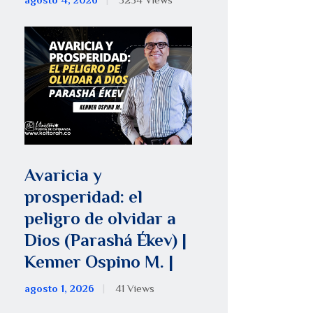
agosto 4, 2026
5254
Views
Avaricia y
prosperidad: el
peligro de olvidar a
Dios (Parashá Ékev) |
Kenner Ospino M. |
agosto 1, 2026
41
Views