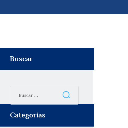
p
t
i
r
Buscar
Categorías