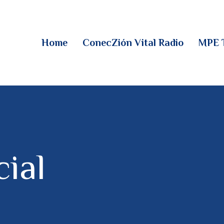
HOME
CONECZIÓN VITAL
Home
ConecZión Vital Radio
MPE 
RADIO
MPE TV
DESCUBRE
DONACIONES
cial
PARTICIPA
REUNIONES &
CONTACTOS