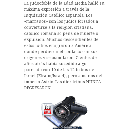
La Judeofobia de la Edad Media halló su
e
te
s
m
máxima expresión a través de la
b
r
A
p
Inquisición Católico Española. Los
«marranos» son los judíos forzados a
o
p
a
convertirse a la religión cristiana,
o
p
rt
católico romana so pena de muerte o
expulsión. Muchos descendientes de
k
ir
estos judíos emigraron a América
donde perdieron el contacto con sus
orígenes y se asimilaron. Cientos de
años atrás había sucedido algo
parecido con 10 de las 12 tribus de
Israel (Efraim/Israel), pero a manos del
imperio Asirio. Las diez tribus NUNCA
REGRESARON.