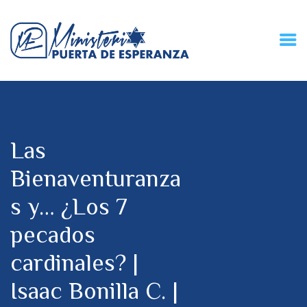
HOME
CONECZIÓN VITAL
RADIO
Las
MPE TV
DESCUBRE
Bienaventuranza
DONACIONES
s y… ¿Los 7
PARTICIPA
REUNIONES &
pecados
CONTACTOS
cardinales? |
Isaac Bonilla C. |