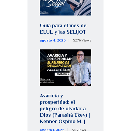
Guía para el mes de
ELUL y las SELIJOT
agosto 4, 2026
5276
Views
Avaricia y
prosperidad: el
peligro de olvidar a
Dios (Parashá Ékev) |
Kenner Ospino M. |
agosto 1, 2026
56
Views