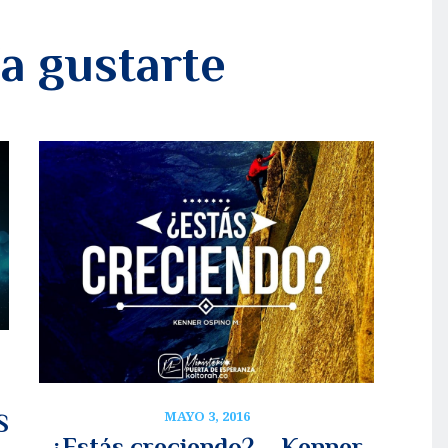
a gustarte
MAYO 3, 2016
S
¿Estás creciendo? – Kenner