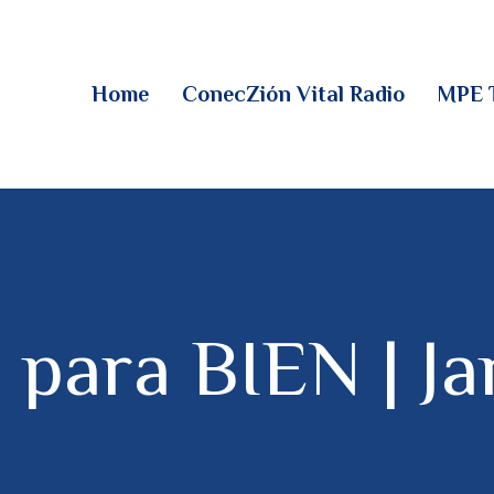
HOME
CONECZIÓN VITAL
Home
ConecZión Vital Radio
MPE 
RADIO
MPE TV
DESCUBRE
DONACIONES
ara BIEN | Ja
PARTICIPA
REUNIONES &
CONTACTOS