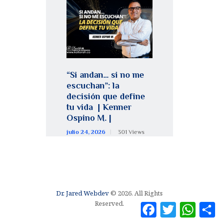
“Si andan… si no me
escuchan”: la
decisión que define
tu vida | Kenner
Ospino M. |
julio 24, 2026
301
Views
Dr. Jared Webdev
© 2026. All Rights
Reserved.
F
T
W
a
w
h
o