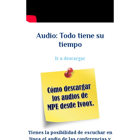
o
p
a
o
p
rt
k
ir
Audio: Todo tiene su
tiempo
Reproductor
Ir a descargar
de
audio
Tienes la posibilidad de escuchar en
línea el audio de las conferencias y