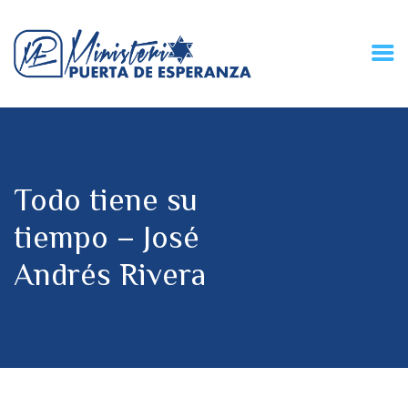
HOME
CONECZIÓN VITAL
RADIO
Todo tiene su
MPE TV
DESCUBRE
tiempo – José
DONACIONES
Andrés Rivera
PARTICIPA
REUNIONES &
CONTACTOS