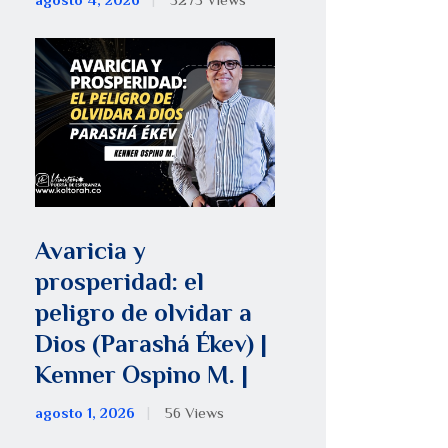
agosto 4, 2026
5275
Views
Avaricia y
prosperidad: el
peligro de olvidar a
Dios (Parashá Ékev) |
Kenner Ospino M. |
agosto 1, 2026
56
Views