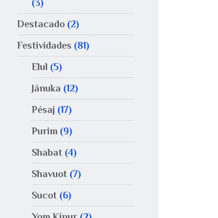
(3)
Destacado
(2)
Festividades
(81)
Elul
(5)
Jánuka
(12)
Pésaj
(17)
Purim
(9)
Shabat
(4)
Shavuot
(7)
Sucot
(6)
Yom Kipur
(2)