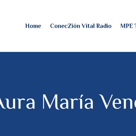
HOME
CONECZIÓN VITAL
Home
ConecZión Vital Radio
MPE 
RADIO
MPE TV
DESCUBRE
DONACIONES
ura María Venc
PARTICIPA
REUNIONES &
CONTACTOS