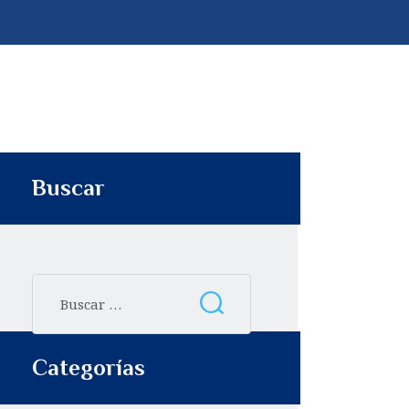
p
t
i
r
Buscar
Categorías