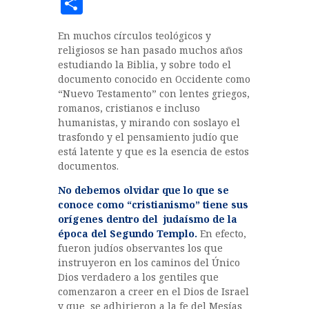
a
w
h
C
c
it
at
o
En muchos círculos teológicos y
e
te
s
m
religiosos se han pasado muchos años
b
r
A
p
estudiando la Biblia, y sobre todo el
documento conocido en Occidente como
o
p
a
“Nuevo Testamento” con lentes griegos,
o
p
rt
romanos, cristianos e incluso
humanistas, y mirando con soslayo el
k
ir
trasfondo y el pensamiento judío que
está latente y que es la esencia de estos
documentos.
No debemos olvidar que lo que se
conoce como “cristianismo” tiene sus
orígenes dentro del judaísmo de la
época del Segundo Templo.
En efecto,
fueron judíos observantes los que
instruyeron en los caminos del Único
Dios verdadero a los gentiles que
comenzaron a creer en el Dios de Israel
y que se adhirieron a la fe del Mesías