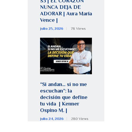
S3 | EL CORAZÓN
NUNCA DEJA DE
ADORAR | Aura María
Vence |
julio 25, 2026
78
Views
“Si andan… si no me
escuchan”: la
decisión que define
tu vida | Kenner
Ospino M. |
julio 24, 2026
280
Views