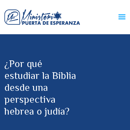
HOME
CONECZIÓN VITAL
RADIO
¿Por qué
MPE TV
DESCUBRE
estudiar la Biblia
DONACIONES
desde una
PARTICIPA
REUNIONES &
perspectiva
CONTACTOS
hebrea o judía?