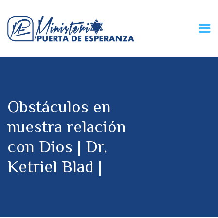
HOME
CONECZIÓN VITAL
RADIO
Obstáculos en
MPE TV
DESCUBRE
nuestra relación
DONACIONES
con Dios | Dr.
PARTICIPA
REUNIONES &
Ketriel Blad |
CONTACTOS