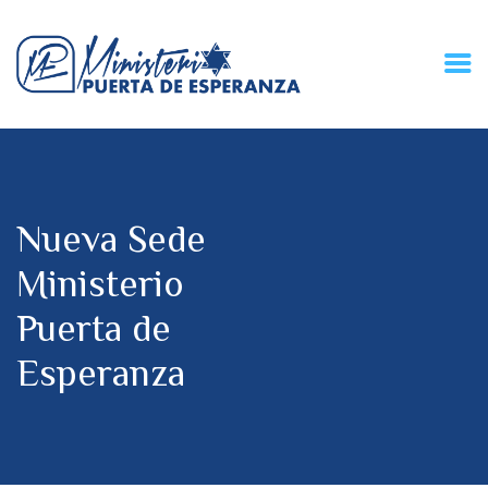
HOME
CONECZIÓN VITAL
RADIO
Nueva Sede
MPE TV
DESCUBRE
Ministerio
DONACIONES
Puerta de
PARTICIPA
REUNIONES &
Esperanza
CONTACTOS