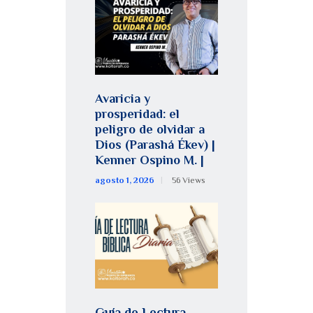
Avaricia y
prosperidad: el
peligro de olvidar a
Dios (Parashá Ékev) |
Kenner Ospino M. |
agosto 1, 2026
56
Views
Guía de Lectura