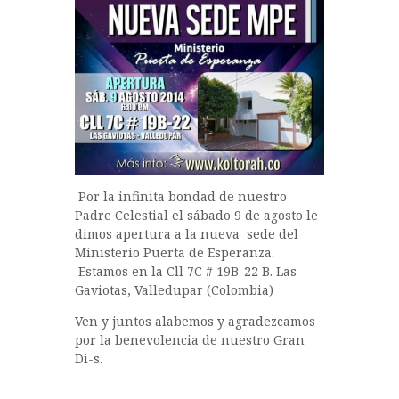
e
te
s
m
b
r
A
p
o
p
a
o
p
rt
k
ir
Por la infinita bondad de nuestro
Padre Celestial el sábado 9 de agosto le
dimos apertura a la nueva sede del
Ministerio Puerta de Esperanza.
Estamos en la Cll 7C # 19B-22 B. Las
Gaviotas, Valledupar (Colombia)
Ven y juntos alabemos y agradezcamos
por la benevolencia de nuestro Gran
Di-s.