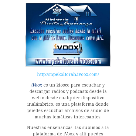
c
it
at
o
e
te
s
m
b
r
A
p
o
p
a
o
p
rt
k
ir
http://mpekoltorah.ivoox.com/
iVoox
es un kiosco para escuchar y
descargar radios y podcasts desde la
web o desde cualquier dispositivo
inalámbrico, es una plataforma donde
puedes escuchar archivos de audio de
muchas temáticas interesantes.
Nuestras enseñanzas las subimos a la
plataforma de iVoox y allí puedes