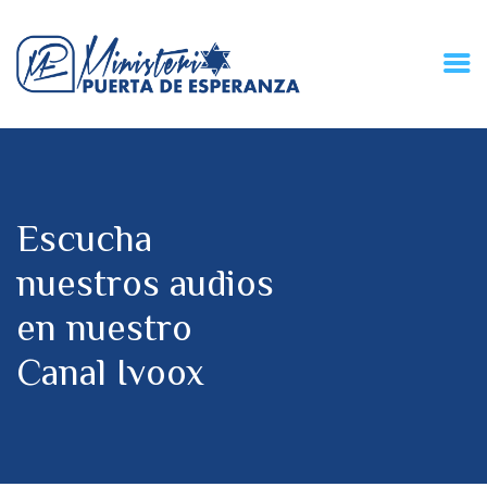
HOME
CONECZIÓN VITAL
RADIO
Escucha
MPE TV
DESCUBRE
nuestros audios
DONACIONES
en nuestro
PARTICIPA
REUNIONES &
Canal Ivoox
CONTACTOS