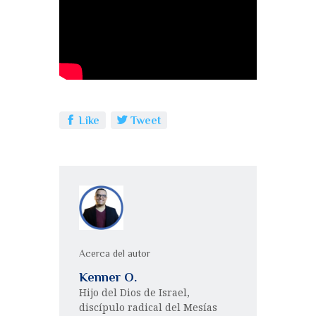
b
r
A
p
o
p
a
o
p
rt
k
ir
Like
Tweet
Acerca del autor
Kenner O.
Hijo del Dios de Israel,
discípulo radical del Mesías