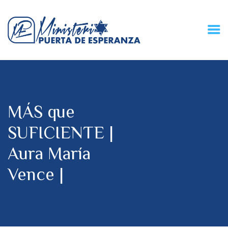
HOME
CONECZIÓN VITAL
RADIO
MÁS que
MPE TV
DESCUBRE
SUFICIENTE |
DONACIONES
Aura María
PARTICIPA
REUNIONES &
Vence |
CONTACTOS