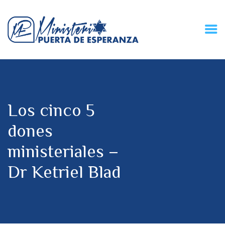
HOME
CONECZIÓN VITAL
RADIO
Los cinco 5
MPE TV
DESCUBRE
dones
DONACIONES
ministeriales –
PARTICIPA
REUNIONES &
Dr Ketriel Blad
CONTACTOS