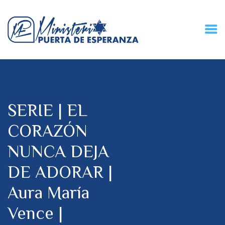
HOME
CONECZIÓN VITAL
RADIO
SERIE | EL
MPE TV
DESCUBRE
CORAZÓN
DONACIONES
NUNCA DEJA
PARTICIPA
REUNIONES &
DE ADORAR |
CONTACTOS
Aura María
Vence |