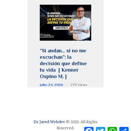
“Si andan… si no me
escuchan”: la
decisión que define
tu vida | Kenner
Ospino M. |
julio 24, 2026
279
Views
Dr. Jared Webdev
© 2026. All Rights
Reserved.
F
T
W