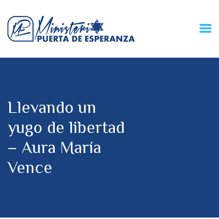
HOME
CONECZIÓN VITAL
RADIO
Llevando un
MPE TV
DESCUBRE
yugo de libertad
DONACIONES
– Aura María
PARTICIPA
REUNIONES &
Vence
CONTACTOS