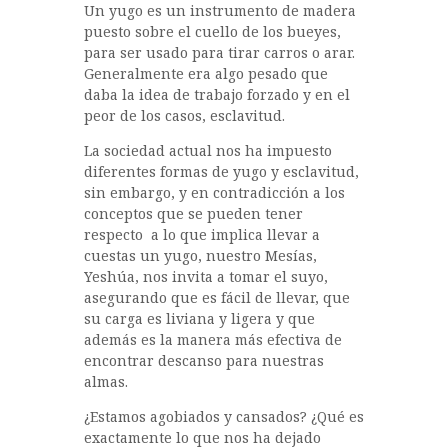
Un yugo es un instrumento de madera
e
te
s
m
puesto sobre el cuello de los bueyes,
b
r
A
p
para ser usado para tirar carros o arar.
Generalmente era algo pesado que
o
p
a
daba la idea de trabajo forzado y en el
o
p
rt
peor de los casos, esclavitud.
k
ir
La sociedad actual nos ha impuesto
diferentes formas de yugo y esclavitud,
sin embargo, y en contradicción a los
conceptos que se pueden tener
respecto a lo que implica llevar a
cuestas un yugo, nuestro Mesías,
Yeshúa, nos invita a tomar el suyo,
asegurando que es fácil de llevar, que
su carga es liviana y ligera y que
además es la manera más efectiva de
encontrar descanso para nuestras
almas.
¿Estamos agobiados y cansados? ¿Qué es
exactamente lo que nos ha dejado