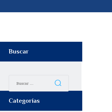
p
t
i
r
Buscar
Categorías