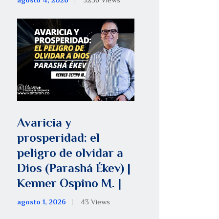
agosto 4, 2026
5256
Views
Avaricia y
prosperidad: el
peligro de olvidar a
Dios (Parashá Ékev) |
Kenner Ospino M. |
agosto 1, 2026
43
Views