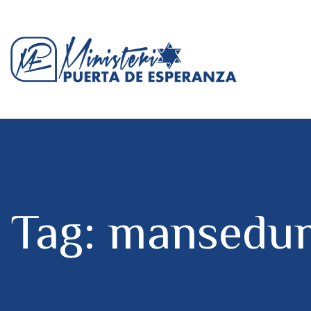
Tag: mansedu