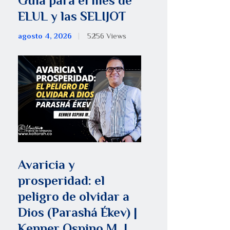
Guía para el mes de
ELUL y las SELIJOT
agosto 4, 2026
5256
Views
Avaricia y
prosperidad: el
peligro de olvidar a
Dios (Parashá Ékev) |
Kenner Ospino M. |