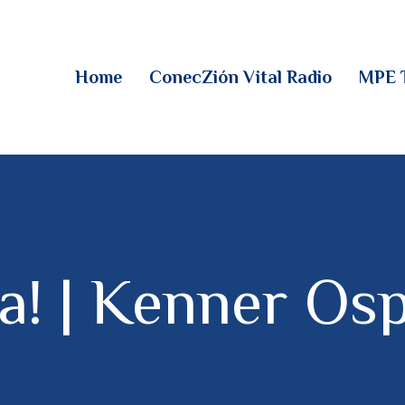
HOME
CONECZIÓN VITAL
Home
ConecZión Vital Radio
MPE 
RADIO
MPE TV
DESCUBRE
DONACIONES
a! | Kenner Os
PARTICIPA
REUNIONES &
CONTACTOS