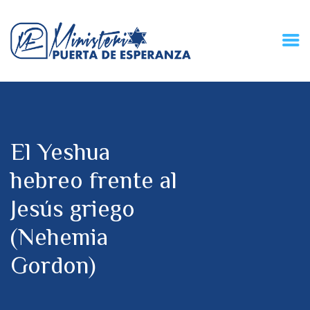
HOME
CONECZIÓN VITAL
RADIO
El Yeshua
MPE TV
DESCUBRE
hebreo frente al
DONACIONES
Jesús griego
PARTICIPA
REUNIONES &
(Nehemia
CONTACTOS
Gordon)