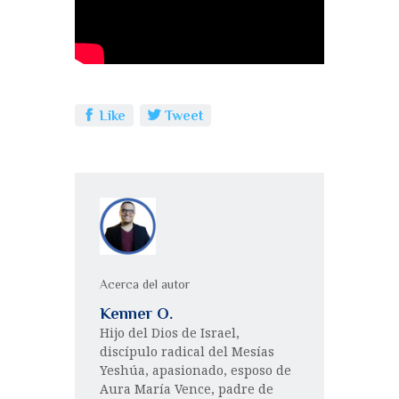
o
p
a
o
p
rt
k
ir
Like
Tweet
Acerca del autor
Kenner O.
Hijo del Dios de Israel,
discípulo radical del Mesías
Yeshúa, apasionado, esposo de
Aura María Vence, padre de