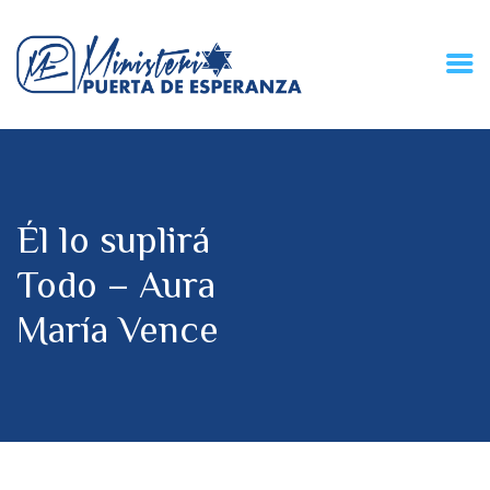
HOME
CONECZIÓN VITAL
RADIO
Él lo suplirá
MPE TV
DESCUBRE
Todo – Aura
DONACIONES
María Vence
PARTICIPA
REUNIONES &
CONTACTOS