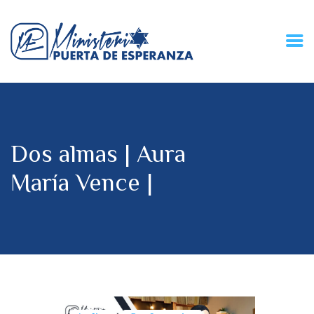
HOME
CONECZIÓN VITAL
RADIO
Dos almas | Aura
MPE TV
DESCUBRE
María Vence |
DONACIONES
PARTICIPA
REUNIONES &
CONTACTOS