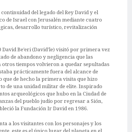
ontinuidad del legado del Rey David y el
ico de Israel con Jerusalén mediante cuatro
icas, desarrollo turístico, revitalización
David Be’eri (David’le) visitó por primera vez
stado de abandono y negligencia que las
 otros tiempos volvieron a quedar sepultadas
estaba prácticamente fuera del alcance de
o que de hecho la primera visita que hizo
 de una unidad militar de elite. Inspirado
entos arqueológicos que hubo en la Ciudad de
anzas del pueblo judío por regresar a Sión,
bleció la Fundación Ir David en 1986.
ta a los visitantes con los personajes y los
ente, este es el único lugar del planeta en el