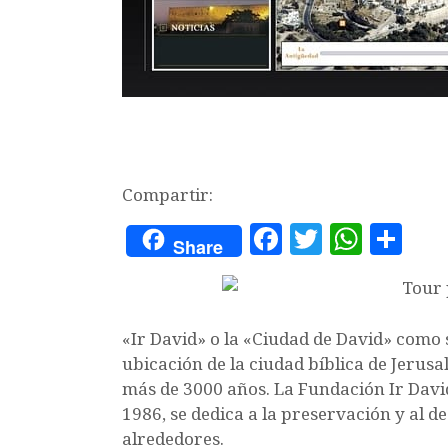
Compartir:
F
T
W
C
Share
a
w
h
o
c
it
at
m
e
te
s
p
«Ir David» o la «Ciudad de David» como 
b
r
A
a
ubicación de la ciudad bíblica de Jerus
más de 3000 años. La Fundación Ir David
o
p
rt
1986, se dedica a la preservación y al de
o
p
ir
alrededores.