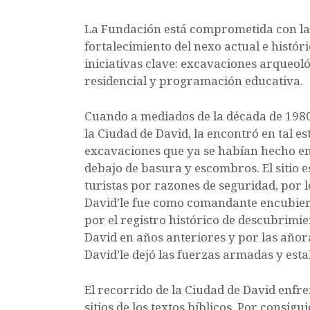
k
La Fundación está comprometida con la c
fortalecimiento del nexo actual e histór
iniciativas clave: excavaciones arqueológ
residencial y programación educativa.
Cuando a mediados de la década de 1980 
la Ciudad de David, la encontró en tal e
excavaciones que ya se habían hecho en
debajo de basura y escombros. El sitio 
turistas por razones de seguridad, por l
David’le fue como comandante encubierto
por el registro histórico de descubrimi
David en años anteriores y por las añor
David’le dejó las fuerzas armadas y esta
El recorrido de la Ciudad de David enfren
sitios de los textos bíblicos. Por consigui