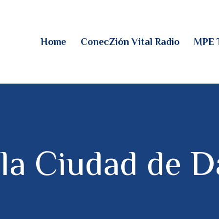
HOME
CONECZIÓN VITAL
Home
ConecZión Vital Radio
MPE 
RADIO
MPE TV
DESCUBRE
DONACIONES
 la Ciudad de D
PARTICIPA
REUNIONES &
CONTACTOS