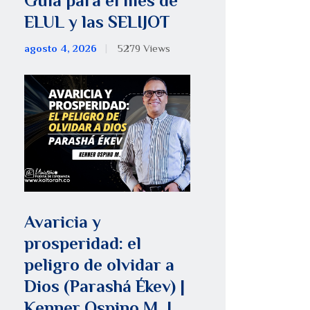
Guía para el mes de
ELUL y las SELIJOT
agosto 4, 2026
5279
Views
Avaricia y
prosperidad: el
peligro de olvidar a
Dios (Parashá Ékev) |
Kenner Ospino M. |