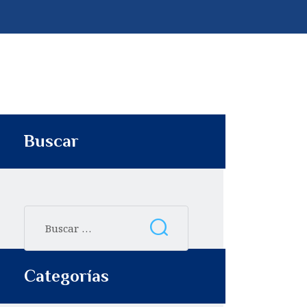
p
t
i
r
Buscar
Categorías