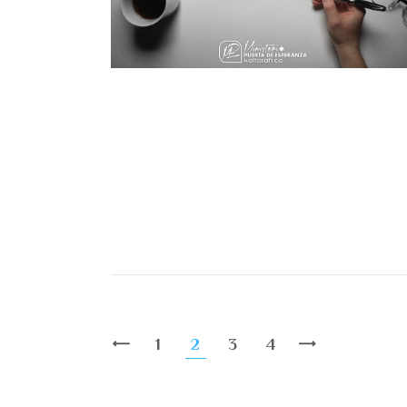
1
2
3
4
<