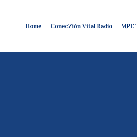
HOME
CONECZIÓN VITAL
Home
ConecZión Vital Radio
MPE 
RADIO
MPE TV
DESCUBRE
DONACIONES
PARTICIPA
REUNIONES &
CONTACTOS