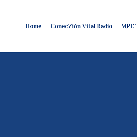
HOME
CONECZIÓN VITAL
Home
ConecZión Vital Radio
MPE 
RADIO
MPE TV
DESCUBRE
DONACIONES
PARTICIPA
REUNIONES &
CONTACTOS