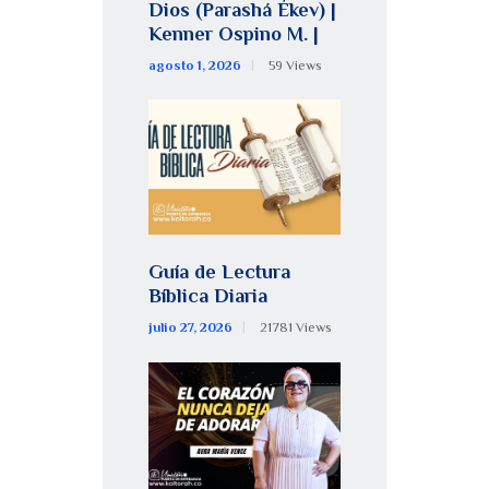
Dios (Parashá Ékev) |
Kenner Ospino M. |
agosto 1, 2026
59
Views
Guía de Lectura
Bíblica Diaria
julio 27, 2026
21781
Views