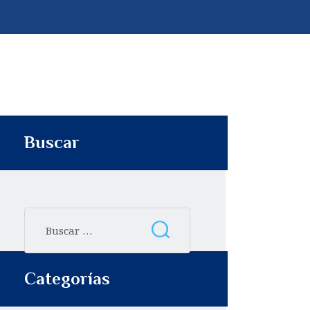
p
t
i
r
Buscar
Categorías