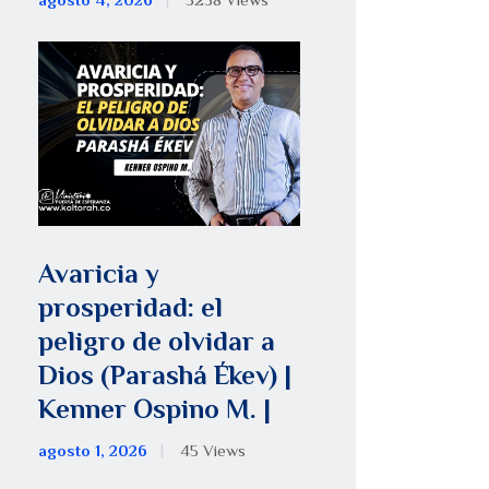
agosto 4, 2026
5258
Views
Avaricia y
prosperidad: el
peligro de olvidar a
Dios (Parashá Ékev) |
Kenner Ospino M. |
agosto 1, 2026
45
Views