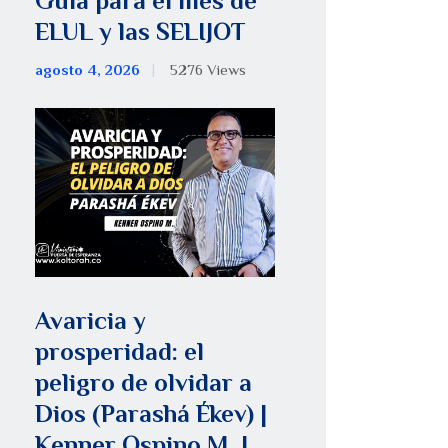
Guía para el mes de
ELUL y las SELIJOT
agosto 4, 2026
5276
Views
Avaricia y
prosperidad: el
peligro de olvidar a
Dios (Parashá Ékev) |
Kenner Ospino M. |