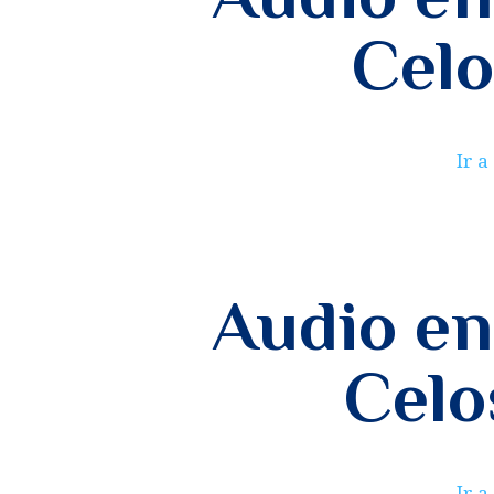
Celo
Reproductor
Ir a
de
audio
Audio en
Celo
Reproductor
Ir a