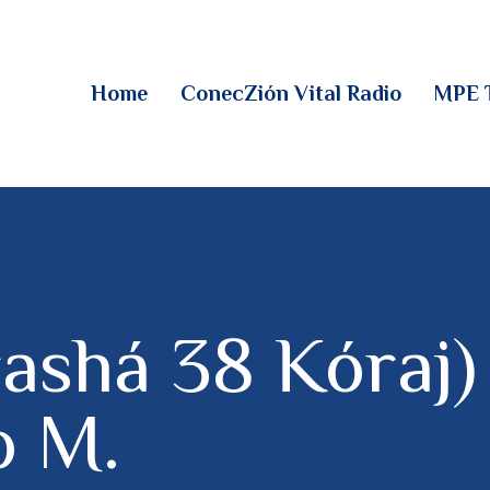
HOME
CONECZIÓN VITAL
Home
ConecZión Vital Radio
MPE 
RADIO
MPE TV
DESCUBRE
DONACIONES
rashá 38 Kóraj)
PARTICIPA
o M.
REUNIONES &
CONTACTOS