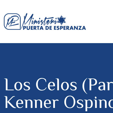
Los Celos (Pa
Kenner Ospin