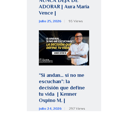
NUNCA DEJA DE
ADORAR | Aura María
Vence |
julio 25, 2026
93
Views
“Si andan… si no me
escuchan”: la
decisión que define
tu vida | Kenner
Ospino M. |
julio 24, 2026
297
Views