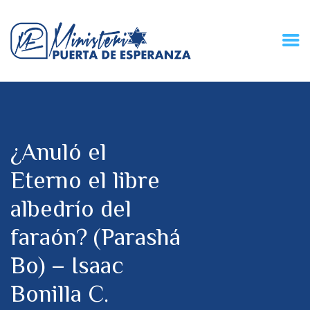
HOME
CONECZIÓN VITAL
RADIO
¿Anuló el
MPE TV
DESCUBRE
Eterno el libre
DONACIONES
albedrío del
PARTICIPA
REUNIONES &
faraón? (Parashá
CONTACTOS
Bo) – Isaac
Bonilla C.