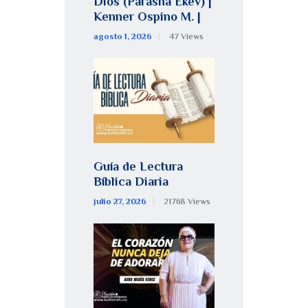
Dios (Parashá Ékev) |
Kenner Ospino M. |
agosto 1, 2026
47
Views
Guía de Lectura
Bíblica Diaria
julio 27, 2026
21768
Views