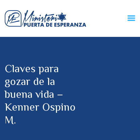
HOME
CONECZIÓN VITAL
RADIO
Claves para
MPE TV
DESCUBRE
gozar de la
DONACIONES
buena vida –
PARTICIPA
REUNIONES &
Kenner Ospino
CONTACTOS
M.