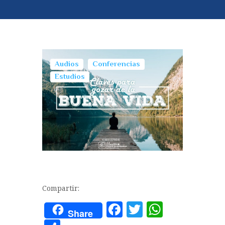
Audios
Conferencias
Estudios
Compartir:
F
T
W
Share