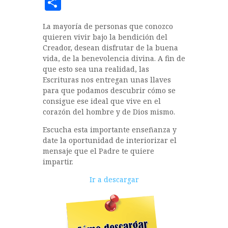
a
w
h
C
c
it
at
o
La mayoría de personas que conozco
e
te
s
m
quieren vivir bajo la bendición del
b
r
A
p
Creador, desean disfrutar de la buena
vida, de la benevolencia divina. A fin de
o
p
a
que esto sea una realidad, las
o
p
rt
Escrituras nos entregan unas llaves
para que podamos descubrir cómo se
k
ir
consigue ese ideal que vive en el
corazón del hombre y de Dios mismo.
Escucha esta importante enseñanza y
date la oportunidad de interiorizar el
mensaje que el Padre te quiere
impartir.
Reproductor
Ir a descargar
de
audio