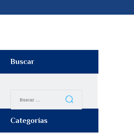
p
t
i
r
Buscar
Categorías