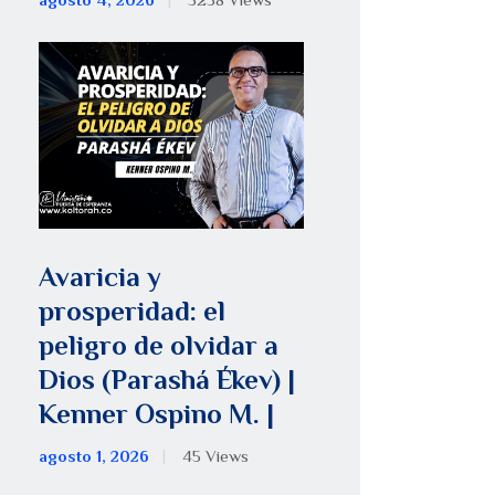
agosto 4, 2026
5258
Views
Avaricia y
prosperidad: el
peligro de olvidar a
Dios (Parashá Ékev) |
Kenner Ospino M. |
agosto 1, 2026
45
Views