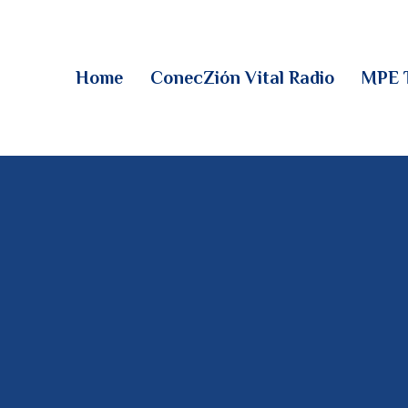
HOME
CONECZIÓN VITAL
Home
ConecZión Vital Radio
MPE 
RADIO
MPE TV
DESCUBRE
DONACIONES
PARTICIPA
REUNIONES &
CONTACTOS