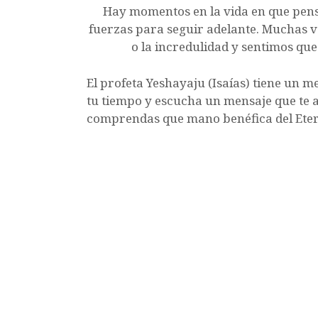
Hay momentos en la vida en que pen
c
it
at
m
fuerzas para seguir adelante. Muchas v
e
te
s
p
o la incredulidad y sentimos que
b
r
A
a
El profeta Yeshayaju (Isaías) tiene un m
o
p
rt
tu tiempo y escucha un mensaje que te 
o
p
ir
comprendas que mano benéfica del Etern
k