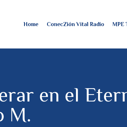
HOME
CONECZIÓN VITAL
Home
ConecZión Vital Radio
MPE 
RADIO
MPE TV
DESCUBRE
DONACIONES
erar en el Eter
PARTICIPA
o M.
REUNIONES &
CONTACTOS