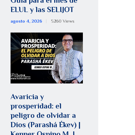
Guía para el mes de
ELUL y las SELIJOT
agosto 4, 2026
5260
Views
Avaricia y
prosperidad: el
peligro de olvidar a
Dios (Parashá Ékev) |
Kenner Ospino M. |