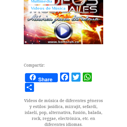
Multimedia
Videos de Música
Compartir:
F
T
W
Share
a
w
h
C
c
it
at
o
Videos de música de diferentes géneros
e
te
s
m
y estilos: jasídica, mizrajit, sefardí,
b
r
A
p
islaelí, pop, alternativa, fusión, balada,
rock, reggae, electrónica, etc. en
o
p
a
diferentes idiomas.