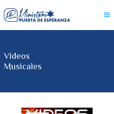
HOME
CONECZIÓN VITAL
RADIO
Videos
MPE TV
DESCUBRE
Musicales
DONACIONES
PARTICIPA
REUNIONES &
CONTACTOS