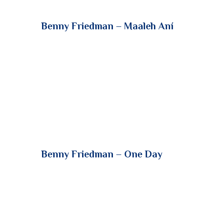
o
p
rt
k
ir
Benny Friedman – Maaleh Aní
Benny Friedman – One Day