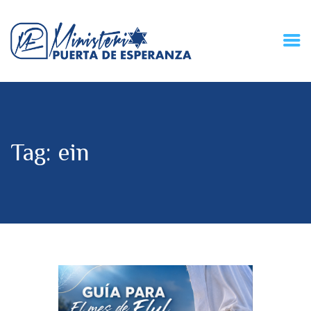
HOME
CONECZIÓN VITAL
RADIO
Tag: ein
MPE TV
DESCUBRE
DONACIONES
PARTICIPA
REUNIONES &
CONTACTOS