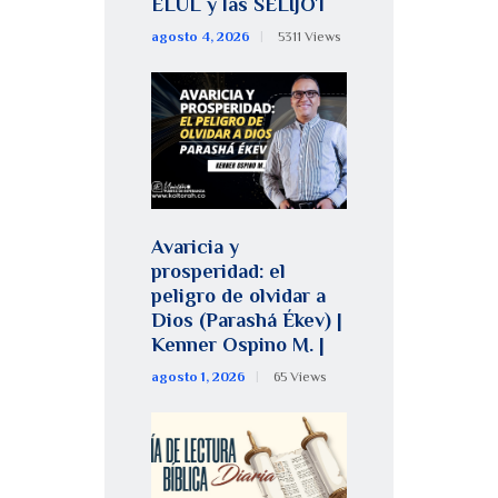
ELUL y las SELIJOT
agosto 4, 2026
5311
Views
Avaricia y
prosperidad: el
peligro de olvidar a
Dios (Parashá Ékev) |
Kenner Ospino M. |
agosto 1, 2026
65
Views