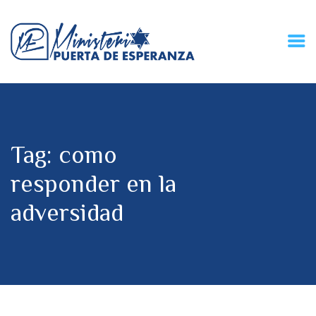
HOME
CONECZIÓN VITAL
RADIO
Tag: como
MPE TV
DESCUBRE
responder en la
DONACIONES
adversidad
PARTICIPA
REUNIONES &
CONTACTOS