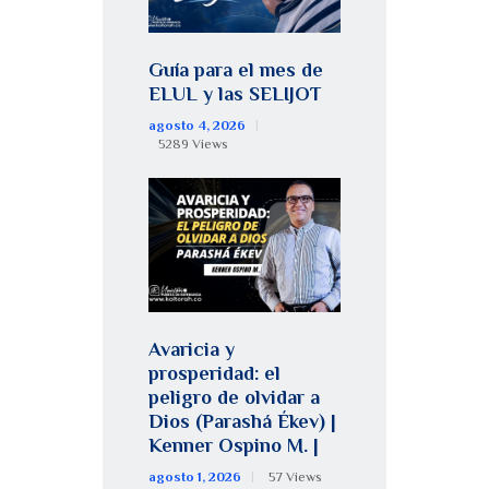
Guía para el mes de
ELUL y las SELIJOT
agosto 4, 2026
5289
Views
Avaricia y
prosperidad: el
peligro de olvidar a
Dios (Parashá Ékev) |
Kenner Ospino M. |
agosto 1, 2026
57
Views