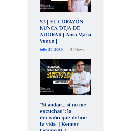
S3 | EL CORAZÓN
NUNCA DEJA DE
ADORAR | Aura María
Vence |
julio 25, 2026
81
Views
“Si andan… si no me
escuchan”: la
decisión que define
tu vida | Kenner
Ospino M. |