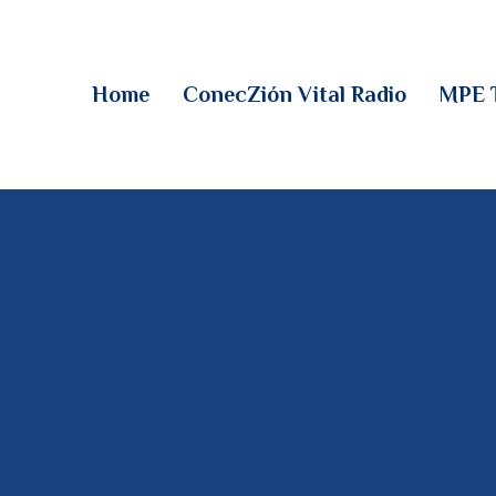
HOME
CONECZIÓN VITAL
Home
ConecZión Vital Radio
MPE 
RADIO
MPE TV
DESCUBRE
DONACIONES
PARTICIPA
REUNIONES &
CONTACTOS