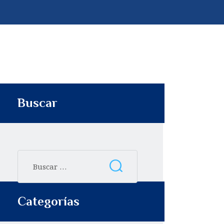
p
t
i
r
Buscar
Categorías