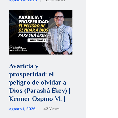
agosto 4, 2026
5254
Views
Avaricia y
prosperidad: el
peligro de olvidar a
Dios (Parashá Ékev) |
Kenner Ospino M. |
agosto 1, 2026
42
Views