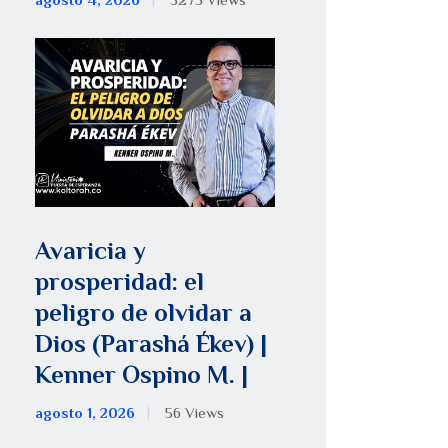
agosto 4, 2026
5275
Views
Avaricia y
prosperidad: el
peligro de olvidar a
Dios (Parashá Ékev) |
Kenner Ospino M. |
agosto 1, 2026
56
Views