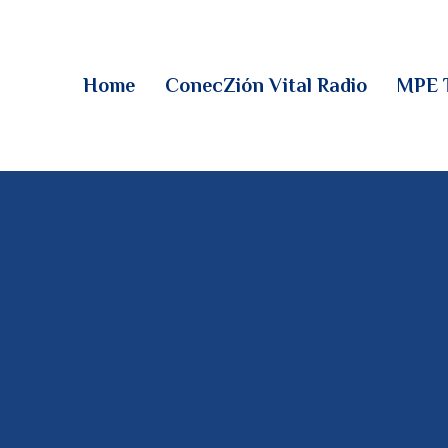
HOME
CONECZIÓN VITAL
Home
ConecZión Vital Radio
MPE 
RADIO
MPE TV
DESCUBRE
DONACIONES
PARTICIPA
REUNIONES &
CONTACTOS