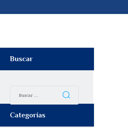
p
t
i
r
Buscar
Categorías