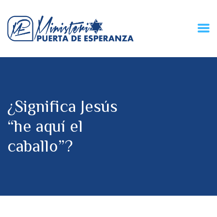
HOME
CONECZIÓN VITAL
RADIO
¿Significa Jesús
MPE TV
DESCUBRE
“he aquí el
DONACIONES
caballo”?
PARTICIPA
REUNIONES &
CONTACTOS