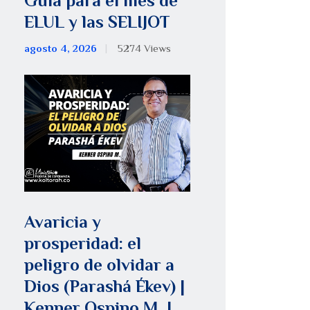
Guía para el mes de
ELUL y las SELIJOT
agosto 4, 2026
5274
Views
Avaricia y
prosperidad: el
peligro de olvidar a
Dios (Parashá Ékev) |
Kenner Ospino M. |