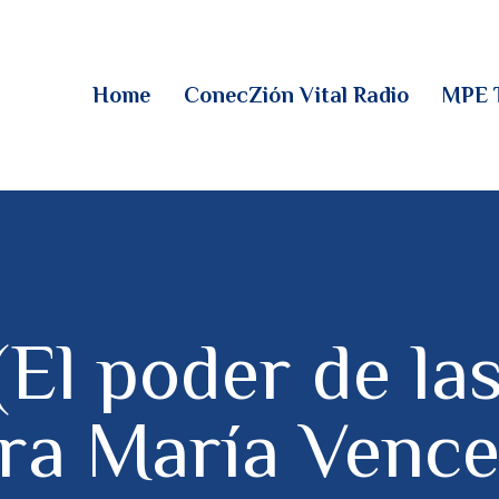
HOME
CONECZIÓN VITAL
Home
ConecZión Vital Radio
MPE 
RADIO
MPE TV
DESCUBRE
DONACIONES
l poder de la
PARTICIPA
ra María Vence
REUNIONES &
CONTACTOS