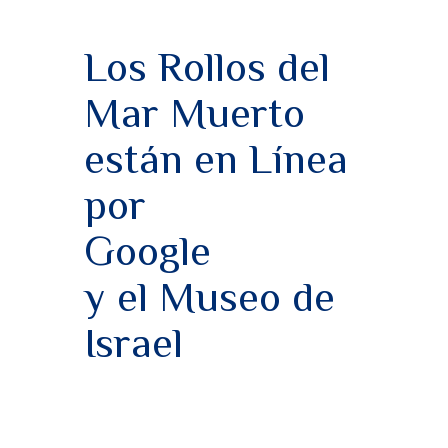
c
it
at
o
e
te
s
m
Los Rollos del
b
r
A
p
o
p
Mar Muerto
a
o
p
rt
están en Línea
k
ir
por
Google
y el Museo de
Israel