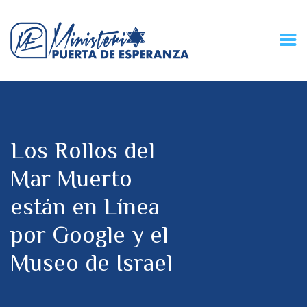
HOME
CONECZIÓN VITAL
RADIO
Los Rollos del
MPE TV
DESCUBRE
Mar Muerto
DONACIONES
están en Línea
PARTICIPA
REUNIONES &
por Google y el
CONTACTOS
Museo de Israel