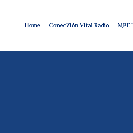
HOME
CONECZIÓN VITAL
Home
ConecZión Vital Radio
MPE 
RADIO
MPE TV
DESCUBRE
DONACIONES
PARTICIPA
REUNIONES &
CONTACTOS