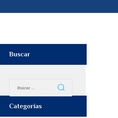
p
t
i
r
Buscar
Categorías