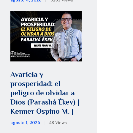
agosto 4, 2026
5263
Views
Avaricia y
prosperidad: el
peligro de olvidar a
Dios (Parashá Ékev) |
Kenner Ospino M. |
agosto 1, 2026
48
Views