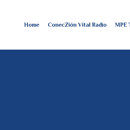
HOME
CONECZIÓN VITAL
Home
ConecZión Vital Radio
MPE 
RADIO
MPE TV
DESCUBRE
DONACIONES
PARTICIPA
REUNIONES &
CONTACTOS