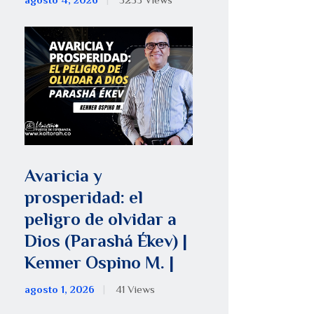
agosto 4, 2026
5253
Views
Avaricia y
prosperidad: el
peligro de olvidar a
Dios (Parashá Ékev) |
Kenner Ospino M. |
agosto 1, 2026
41
Views