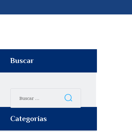
p
t
i
r
Buscar
Categorías