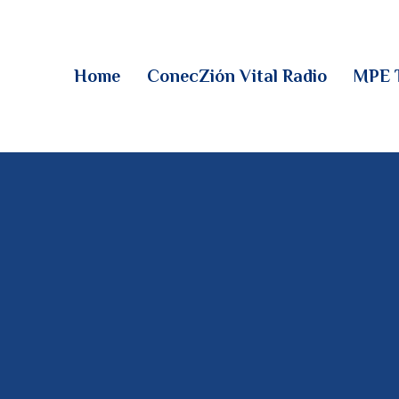
HOME
CONECZIÓN VITAL
Home
ConecZión Vital Radio
MPE 
RADIO
MPE TV
DESCUBRE
DONACIONES
PARTICIPA
REUNIONES &
CONTACTOS