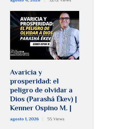
agosto 4, 2026
5272
Views
Avaricia y
prosperidad: el
peligro de olvidar a
Dios (Parashá Ékev) |
Kenner Ospino M. |
agosto 1, 2026
55
Views