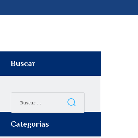
p
t
i
r
Buscar
Categorías