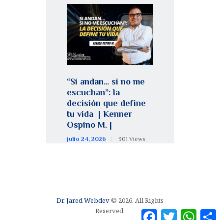
“Si andan… si no me
escuchan”: la
decisión que define
tu vida | Kenner
Ospino M. |
julio 24, 2026
301
Views
Dr. Jared Webdev
© 2026. All Rights
Reserved.
F
T
W