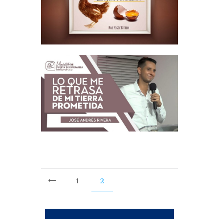
1
2
<