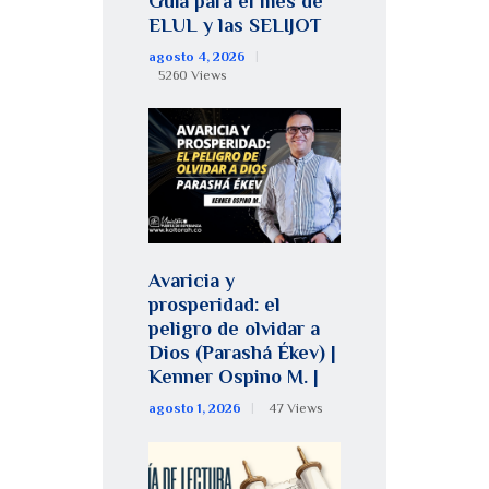
Guía para el mes de
ELUL y las SELIJOT
agosto 4, 2026
5260
Views
Avaricia y
prosperidad: el
peligro de olvidar a
Dios (Parashá Ékev) |
Kenner Ospino M. |
agosto 1, 2026
47
Views