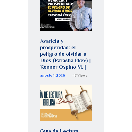
Avaricia y
prosperidad: el
peligro de olvidar a
Dios (Parashá Ékev) |
Kenner Ospino M. |
agosto 1, 2026
47
Views
Guía de Lectura