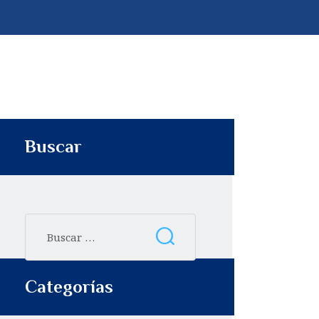
p
t
i
r
Buscar
Categorías