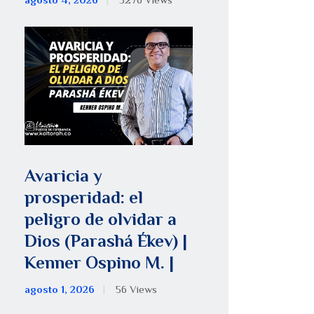
agosto 4, 2026
5276
Views
Avaricia y
prosperidad: el
peligro de olvidar a
Dios (Parashá Ékev) |
Kenner Ospino M. |
agosto 1, 2026
56
Views