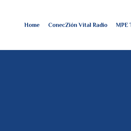
HOME
CONECZIÓN VITAL
Home
ConecZión Vital Radio
MPE 
RADIO
MPE TV
DESCUBRE
DONACIONES
PARTICIPA
REUNIONES &
CONTACTOS