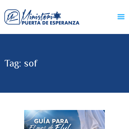
HOME
CONECZIÓN VITAL
RADIO
Tag: sof
MPE TV
DESCUBRE
DONACIONES
PARTICIPA
REUNIONES &
CONTACTOS