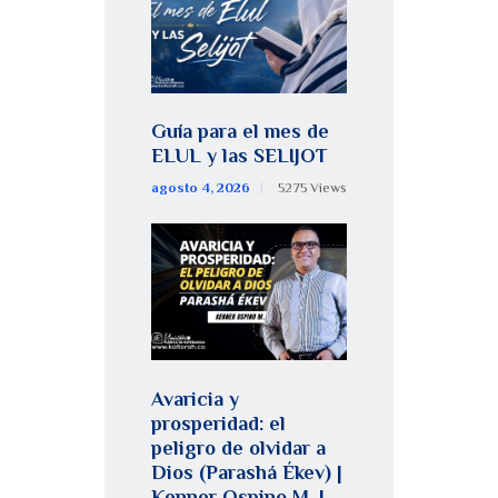
Guía para el mes de
ELUL y las SELIJOT
agosto 4, 2026
5275
Views
Avaricia y
prosperidad: el
peligro de olvidar a
Dios (Parashá Ékev) |
Kenner Ospino M. |