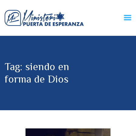
HOME
CONECZIÓN VITAL
RADIO
Tag: siendo en
MPE TV
DESCUBRE
forma de Dios
DONACIONES
PARTICIPA
REUNIONES &
CONTACTOS