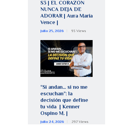
S3 | EL CORAZÓN
NUNCA DEJA DE
ADORAR | Aura María
Vence |
julio 25, 2026
93
Views
“Si andan… si no me
escuchan”: la
decisión que define
tu vida | Kenner
Ospino M. |
julio 24, 2026
297
Views