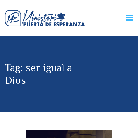
HOME
CONECZIÓN VITAL
RADIO
Tag: ser igual a
MPE TV
DESCUBRE
Dios
DONACIONES
PARTICIPA
REUNIONES &
CONTACTOS